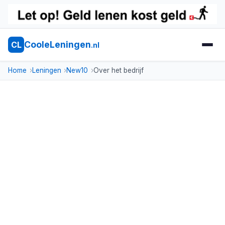
CooleLeningen
CL
.nl
Home
Leningen
New10
Over het bedrijf