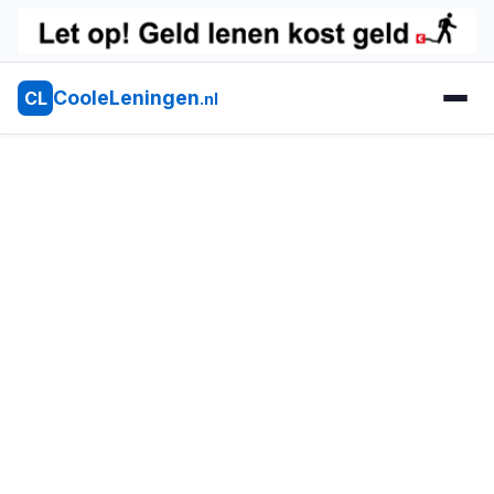
CooleLeningen
CL
.nl