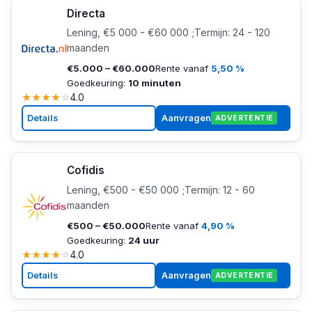
Directa
Lening, €5 000 - €60 000 ;Termijn: 24 - 120
maanden
€5.000 – €60.000
Rente vanaf
5,50 %
Goedkeuring:
10 minuten
★
★
★
★
☆
4.0
Details
Aanvragen
ADVERTENTIE
Cofidis
Lening, €500 - €50 000 ;Termijn: 12 - 60
maanden
€500 – €50.000
Rente vanaf
4,90 %
Goedkeuring:
24 uur
★
★
★
★
☆
4.0
Details
Aanvragen
ADVERTENTIE