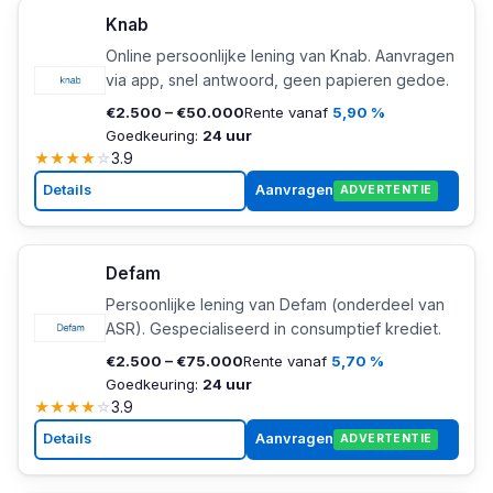
Knab
Online persoonlijke lening van Knab. Aanvragen
via app, snel antwoord, geen papieren gedoe.
€2.500 – €50.000
Rente vanaf
5,90 %
Goedkeuring:
24 uur
★
★
★
★
☆
3.9
Details
Aanvragen
ADVERTENTIE
Defam
Persoonlijke lening van Defam (onderdeel van
ASR). Gespecialiseerd in consumptief krediet.
€2.500 – €75.000
Rente vanaf
5,70 %
Goedkeuring:
24 uur
★
★
★
★
☆
3.9
Details
Aanvragen
ADVERTENTIE