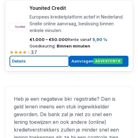
Younited Credit
Europees kredietplatform actief in Nederland.
Snelle online aanvraag, beslissing binnen
enkele minuten.
€1.000 – €50.000
Rente vanaf
5,90 %
Goedkeuring:
Binnen minuten
★
★
★
★
☆
3.7
Details
Aanvragen
ADVERTENTIE
Heb je een negatieve bkr registratie? Dan is
geld lenen ineens een stuk ingewikkelder
geworden. De bank zal je niet zo snel een
lening toewijzen en ook andere (online)
kredietverstrekkers zullen je minder snel een
lening toekennen als ze bij een controle zien