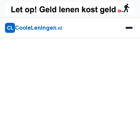
CooleLeningen
CL
.nl