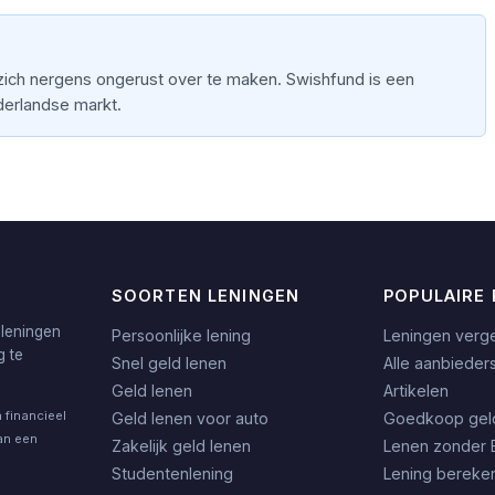
 zich nergens ongerust over te maken. Swishfund is een
derlandse markt.
SOORTEN LENINGEN
POPULAIRE 
 leningen
Persoonlijke lening
Leningen verge
g te
Snel geld lenen
Alle aanbieder
Geld lenen
Artikelen
 financieel
Geld lenen voor auto
Goedkoop gel
an een
Zakelijk geld lenen
Lenen zonder 
Studentenlening
Lening bereke