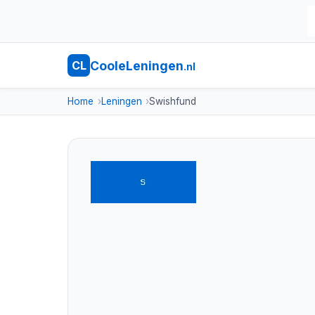
CooleLeningen
CL
.nl
Home
Leningen
Swishfund