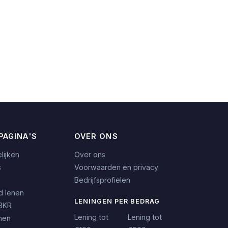
PAGINA'S
OVER ONS
lijken
Over ons
s
Voorwaarden en privacy
Bedrijfsprofielen
d lenen
LENINGEN PER BEDRAG
BKR
Lening tot
Lening tot
nen