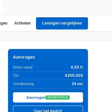
ngen
Artikelen
Leningen vergelijken
Aanvragen
Rente vanaf
4,50 %
Tot
€250.000
Goedkeuring
24 uur
Aanvragen
ADVERTENTIE
Over het bedrijf