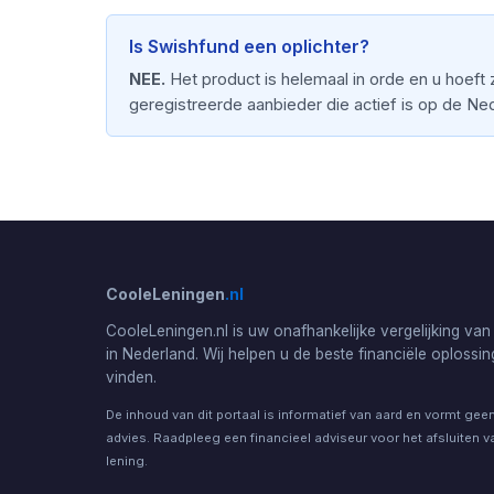
Is Swishfund een oplichter?
NEE.
Het product is helemaal in orde en u hoeft
geregistreerde aanbieder die actief is op de Ne
CooleLeningen
.nl
CooleLeningen.nl is uw onafhankelijke vergelijking van
in Nederland. Wij helpen u de beste financiële oplossin
vinden.
De inhoud van dit portaal is informatief van aard en vormt geen
advies. Raadpleeg een financieel adviseur voor het afsluiten v
lening.