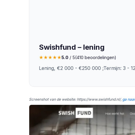
Swishfund – lening
★
★
★
★
★
5.0
/ 5
(
410
beoordelingen)
Lening, €2 000 - €250 000 ;Termijn: 3 - 
Screenshot van de website: https://www.swishfund.nl/,
ga naa