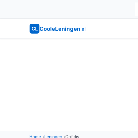
CooleLeningen
CL
.nl
Home
Leningen
Cofidis