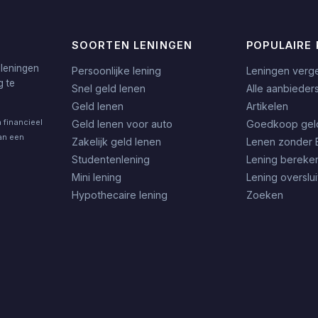
SOORTEN LENINGEN
POPULAIRE 
 leningen
Persoonlijke lening
Leningen verge
g te
Snel geld lenen
Alle aanbieder
Geld lenen
Artikelen
 financieel
Geld lenen voor auto
Goedkoop gel
an een
Zakelijk geld lenen
Lenen zonder 
Studentenlening
Lening bereke
Mini lening
Lening overslu
Hypothecaire lening
Zoeken