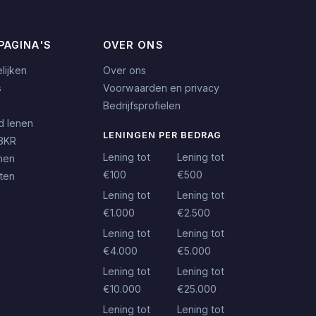
PAGINA'S
OVER ONS
lijken
Over ons
s
Voorwaarden en privacy
Bedrijfsprofielen
d lenen
LENINGEN PER BEDRAG
BKR
Lening tot
Lening tot
nen
€100
€500
iten
Lening tot
Lening tot
€1.000
€2.500
Lening tot
Lening tot
€4.000
€5.000
Lening tot
Lening tot
€10.000
€25.000
Lening tot
Lening tot