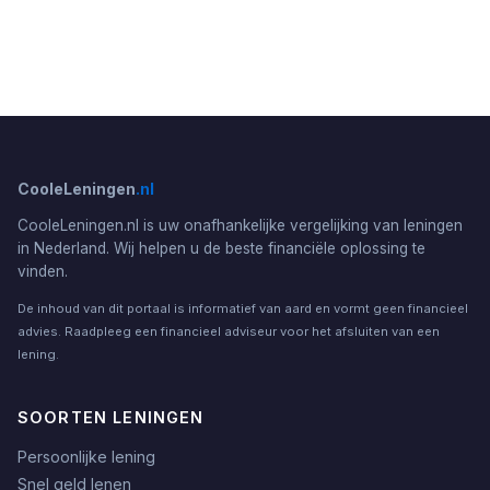
CooleLeningen
.nl
CooleLeningen.nl is uw onafhankelijke vergelijking van leningen
in Nederland. Wij helpen u de beste financiële oplossing te
vinden.
De inhoud van dit portaal is informatief van aard en vormt geen financieel
advies. Raadpleeg een financieel adviseur voor het afsluiten van een
lening.
SOORTEN LENINGEN
Persoonlijke lening
Snel geld lenen