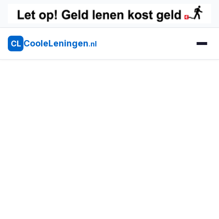
CooleLeningen
CL
.nl