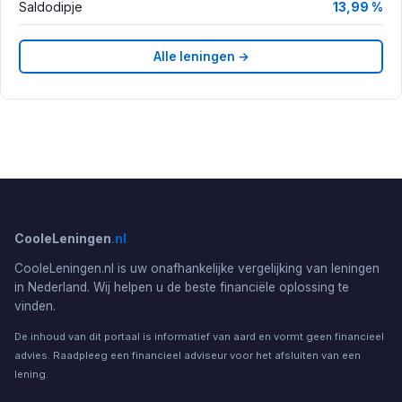
Saldodipje
13,99 %
Alle leningen →
CooleLeningen
.nl
CooleLeningen.nl is uw onafhankelijke vergelijking van leningen
in Nederland. Wij helpen u de beste financiële oplossing te
vinden.
De inhoud van dit portaal is informatief van aard en vormt geen financieel
advies. Raadpleeg een financieel adviseur voor het afsluiten van een
lening.