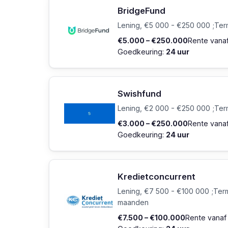
BridgeFund
Lening, €5 000 - €250 000 ;Term
€5.000 – €250.000
Rente vana
Goedkeuring:
24 uur
Swishfund
Lening, €2 000 - €250 000 ;Term
€3.000 – €250.000
Rente vana
Goedkeuring:
24 uur
Kredietconcurrent
Lening, €7 500 - €100 000 ;Termi
maanden
€7.500 – €100.000
Rente vana