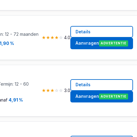
Details
jn: 12 - 72 maanden
★
★
★
★
☆
4.0
Aanvragen
11,90 %
ADVERTENTIE
rmijn: 12 - 60
Details
★
★
★
☆
☆
3.0
Aanvragen
ADVERTENTIE
anaf
4,91 %