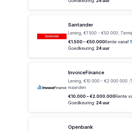
Goedkeuring:
24 uur
Santander
Lening, €1 500 - €50 000 ;Termi
€1.500 – €50.000
Rente vanaf
Goedkeuring:
24 uur
InvoiceFinance
Lening, €10 000 - €2 000 000 ;Te
maanden
€10.000 – €2.000.000
Rente v
Goedkeuring:
24 uur
Openbank