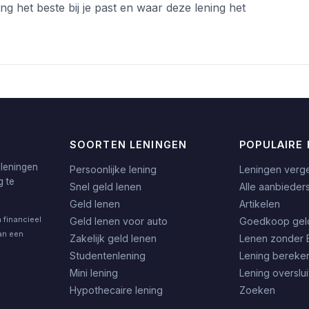
ing het beste bij je past en waar deze lening het
SOORTEN LENINGEN
POPULAIRE 
 leningen
Persoonlijke lening
Leningen verge
g te
Snel geld lenen
Alle aanbieder
Geld lenen
Artikelen
 financieel
Geld lenen voor auto
Goedkoop gel
an een
Zakelijk geld lenen
Lenen zonder 
Studentenlening
Lening bereke
Mini lening
Lening overslu
Hypothecaire lening
Zoeken