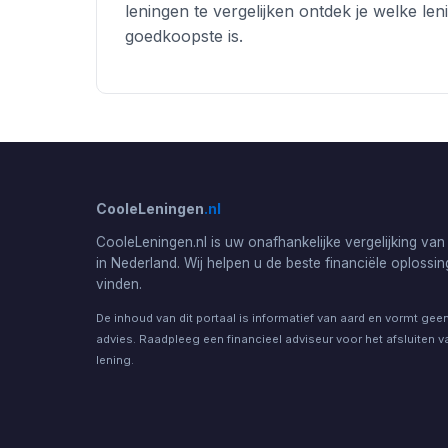
leningen te vergelijken ontdek je welke len
goedkoopste is.
CooleLeningen
.nl
CooleLeningen.nl is uw onafhankelijke vergelijking van
in Nederland. Wij helpen u de beste financiële oplossin
vinden.
De inhoud van dit portaal is informatief van aard en vormt geen
advies. Raadpleeg een financieel adviseur voor het afsluiten v
lening.