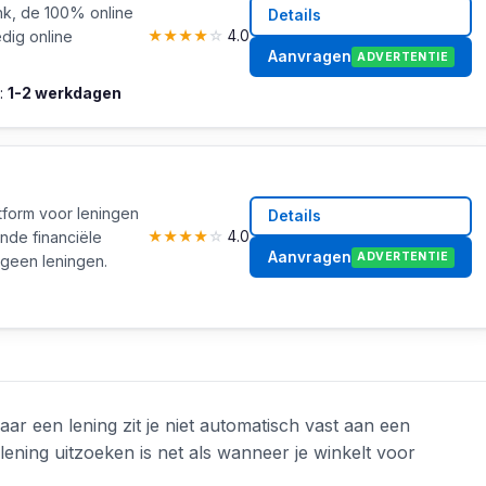
nk, de 100% online
Details
dig online
★
★
★
★
☆
4.0
Aanvragen
ADVERTENTIE
:
1-2 werkdagen
tform voor leningen
Details
nde financiële
★
★
★
★
☆
4.0
Aanvragen
ADVERTENTIE
f geen leningen.
r een lening zit je niet automatisch vast aan een
 lening uitzoeken is net als wanneer je winkelt voor