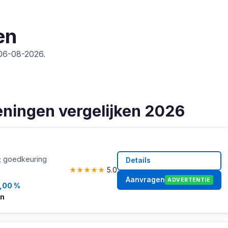
en
 06-08-2026.
eningen vergelijken 2026
0; goedkeuring
Details
★
★
★
★
★
5.0
Aanvragen
ADVERTENTIE
,00 %
en