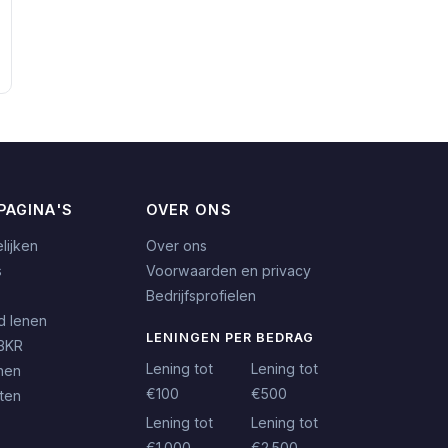
PAGINA'S
OVER ONS
lijken
Over ons
s
Voorwaarden en privacy
Bedrijfsprofielen
d lenen
LENINGEN PER BEDRAG
BKR
Lening tot
Lening tot
nen
€100
€500
iten
Lening tot
Lening tot
€1.000
€2.500